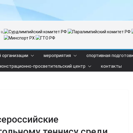
а,
й организации
мероприятия
спортивная подготов
монстрационно-просветительский центр
контакты
сероссийские
тольному теннису среди