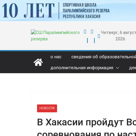
Перейти
к
содержимому
Четверг, 6 август
2026
о нас
сведения об образовательно
дополнительная информация
де
НОВОСТИ
В Хакасии пройдут В
соревнования по нас