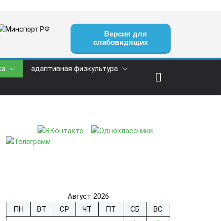
Версия для
слабовидящих
ка
адаптивная физкультура
Август 2026
ПН
ВТ
СР
ЧТ
ПТ
СБ
ВС