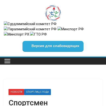
Перейти
к
содержимому
Версия для слабовидящих
НОВОСТИ
СПОРТ ЛИЦ С ПОДА
Спортсмен