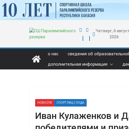
Перейти
к
содержимому
Четверг, 6 август
2026
о нас
сведения об образовательно
дополнительная информация
де
НОВОСТИ
СПОРТ ЛИЦ С ПОДА
Иван Кулаженков и Д
победителями и приз