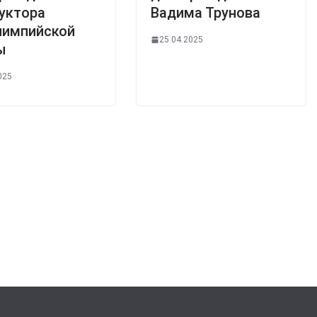
уктора
Вадима Трунова
лимпийской
25.04.2025
ы
025