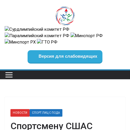
Перейти
к
содержимому
Версия для слабовидящих
НОВОСТИ
СПОРТ ЛИЦ С ПОДА
Спортсмену СШАС