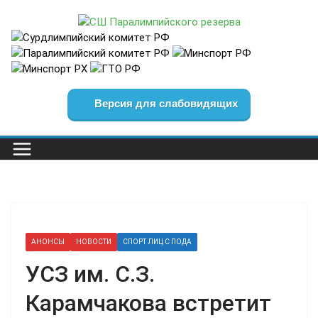
Перейти
к
содержимому
Версия для слабовидящих
АНОНСЫ
НОВОСТИ
СПОРТ ЛИЦ С ПОДА
УСЗ им. С.З.
Карамчакова встретит