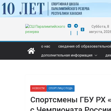
Перейти
к
содержимому
Суббота, 8
августа, 202
о нас
сведения об образовательно
дополнительная информация
де
НОВОСТИ
СПОРТ ЛИЦ С ПОДА
Спортсмены ГБУ РХ 
с Чемпионата Росси