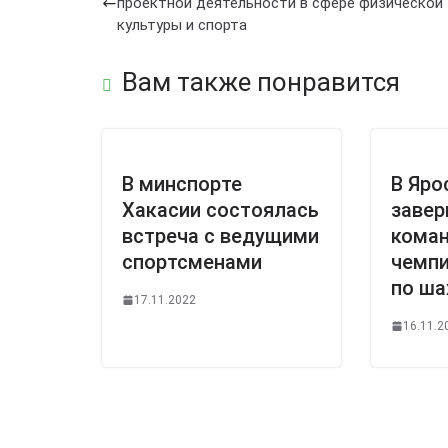
проектной деятельности в сфере физической
культуры и спорта
Вам также понравится
В минспорте
В Яро
Хакасии состоялась
заве
встреча с ведущими
кома
спортсменами
чемпи
по ш
17.11.2022
16.11.2