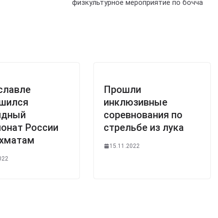
физкультурное мероприятие по бочча
славле
Прошли
ршился
инклюзивные
ндный
соревнования по
онат России
стрельбе из лука
ахматам
15.11.2022
022