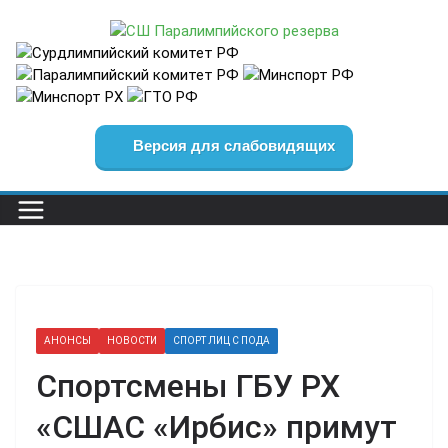
Перейти
к
содержимому
Версия для слабовидящих
АНОНСЫ
НОВОСТИ
СПОРТ ЛИЦ С ПОДА
Спортсмены ГБУ РХ
«СШАС «Ирбис» примут