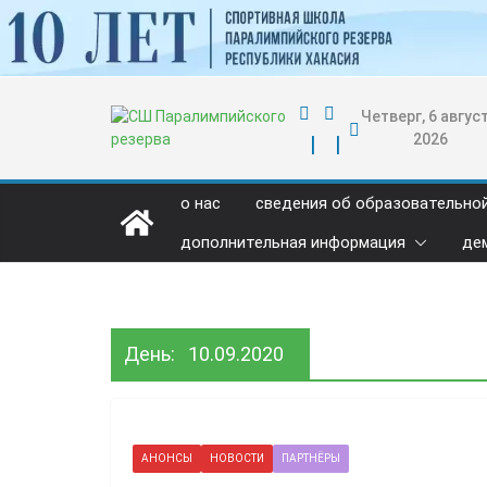
Перейти
к
содержимому
Четверг, 6 август
2026
о нас
сведения об образовательно
дополнительная информация
де
День:
10.09.2020
АНОНСЫ
НОВОСТИ
ПАРТНЁРЫ