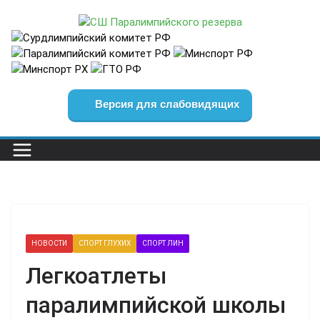
Перейти
к
содержимому
Версия для слабовидящих
НОВОСТИ
СПОРТ ГЛУХИХ
СПОРТ ЛИН
Легкоатлеты
паралимпийской школы