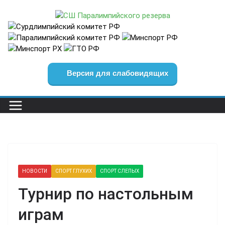
Перейти
к
содержимому
Версия для слабовидящих
НОВОСТИ
СПОРТ ГЛУХИХ
СПОРТ СЛЕПЫХ
Турнир по настольным
играм